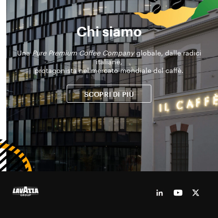
Chi siamo
Una
Pure Premium Coffee Company
globale, dalle radici
italiane,
protagonista nel mercato mondiale del caffè.
SCOPRI DI PIÙ