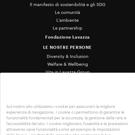
Il manifesto di sostenibilità e gli SDG
Le comunità
L'ambiente
Le partnership
Fondazione Lavazza
LE NOSTRE PERSONE
Diversity & Inclusion
Welfare & Wellbeing
Vita in Lavazza Group
LE NOSTRE STORIE
Cookie Policy
News & Media
Progetti
Attività locali
Sul nostro sito utilizziamo i cookie per assicurarti la migliore
esperienza di navigazione. I cookie ci permettono di garantire le
CONTATTI
funzionalità fondamentali per la sicurezza, la gestione della rete e
l’accessibilità del sito. I cookie migliorano l’usabilità e le prestazioni
Termini di utilizzo
attraverso varie funzionalità come ad esempio le impostazioni